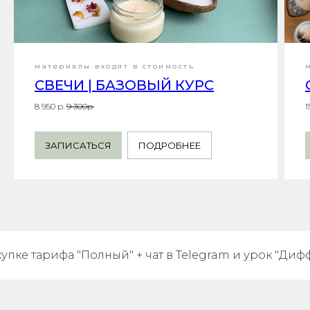
материалы входят в стоимость
СВЕЧИ | БАЗОВЫЙ КУРС
8 950 р.
9 300р.
1
ЗАПИСАТЬСЯ
ПОДРОБНЕЕ
КУРСЫ
В МАСТЕРСКОЙ
ифа "Полный" + чат в Telegram и урок "Диффузоры 