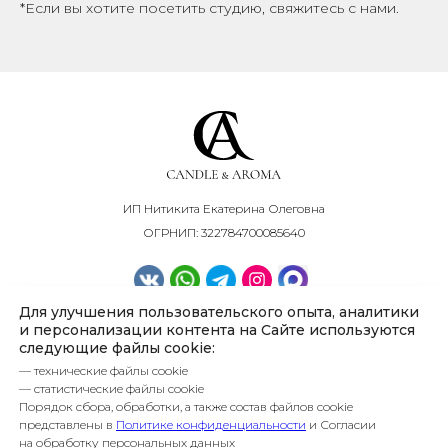
*Если вы хотите посетить студию, свяжитесь с нами.
ИП Нитикита Екатерина Олеговна
ОГРНИП: 322784700085640
Для улучшения пользовательского опыта, аналитики
*Instagram — проект Meta Platforms Inc.,
деятельность которой в России запрещена
и персонализации контента на Сайте используются
следующие файлы cookie:
— технические файлы cookie
— статистические файлы cookie
Порядок сбора, обработки, а также состав файлов cookie
представлены в
Политике конфиденциальности
и Согласии
Политика конфиденциальности
на обработку персональных данных