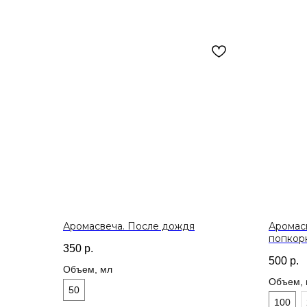
Аромасвеча. После дождя
Аромасв
попкор
350
р.
500
р.
Объем, мл
Объем, 
50
100