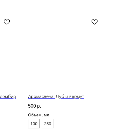
пломбир
Аромасвеча. Дуб и вермут
500
р.
Объем, мл
100
250