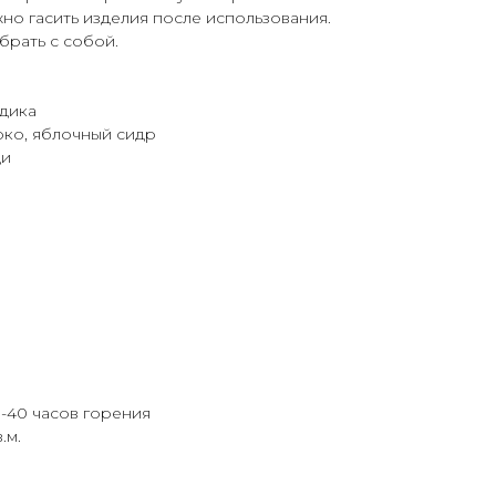
жно гасить изделия после использования.
рать с собой.
здика
око, яблочный сидр
ди
0-40 часов горения
.м.