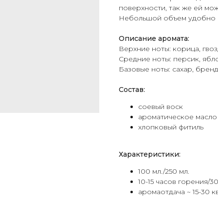
поверхности, так же ей мо
Небольшой объем удобно б
Описание аромата:
Верхние ноты: корица, гво
Средние ноты: персик, ябл
Базовые ноты: сахар, брен
Состав:
соевый воск
ароматическое масло
хлопковый фитиль
Характеристики:
100 мл./250 мл.
10-15 часов горения/3
аромаотдача ~ 15-30 кв