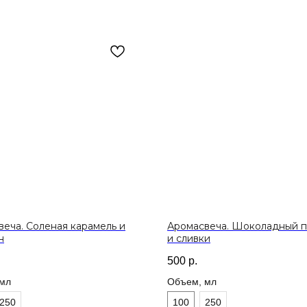
еча. Соленая карамель и
Аромасвеча. Шоколадный 
н
и сливки
500
р.
мл
Объем, мл
250
100
250